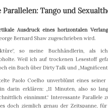
 Parallelen: Tango und Sexualth
rtikale Ausdruck eines horizontalen Verlan
George Bernard Shaw zugeschrieben wird.
ektüre“, so meine Buchhändlerin, als ic
bholte. Weil ich auf trockenen Lesestoff gef
och ein Buch über Dirty Talk und „Magnificent 
telte Paolo Coelho unverblümt eines seiner
in darin erklären: „11 Minuten, also so lan
chnittlich einnimmt.“ Interessante Parallele
dies doch ziemlich genau der Zeitspanne, für