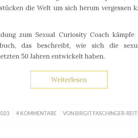
tücken die Welt um sich herum vergessen ka
ldung zum Sexual Curiosity Coach kämpfe 
uch, das beschreibt, wie sich die sexua
etzten 50 Jahren entwickelt haben.
Weiterlesen
/
2023
4 KOMMENTARE
VON
BIRGIT FASCHINGER-REI