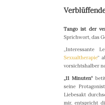
Verblüffende
Tango ist der ve
Sprichwort, das 
„Interessante L
Sexualtherapie
“ a
vorsichtshalber n
„11 Minuten“
beti
seine Protagonist
Liebesakt durchs
mir, entspricht 