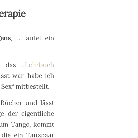
erapie
gens
, … lautet ein
h das „
Lehrbuch
asst war, habe ich
Sex“ mitbestellt.
 Bücher und lässt
ge der eigentliche
 zum Tango, kommt
 die ein Tanzpaar