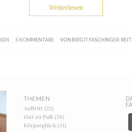
Weiterlesen
/
2024
5 KOMMENTARE
VON
BIRGIT FASCHINGER-REI
THEMEN
D
F
Auftritt
(22)
Gut zu Fuß
(26)
Körperglück
(31)