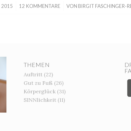
/
 2015
12 KOMMENTARE
VON
BIRGIT FASCHINGER-R
THEMEN
D
F
Auftritt
(22)
Gut zu Fuß
(26)
Körperglück
(31)
SINNlichkeit
(11)