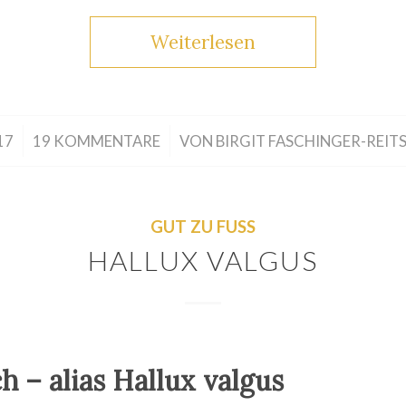
Weiterlesen
/
17
19 KOMMENTARE
VON
BIRGIT FASCHINGER-REIT
GUT ZU FUSS
HALLUX VALGUS
ch – alias Hallux valgus