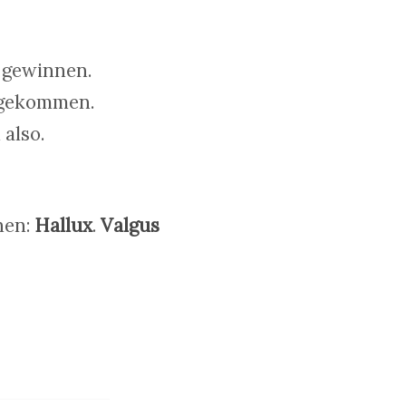
 gewinnen.
n gekommen.
also.
nen:
Hallux
.
Valgus