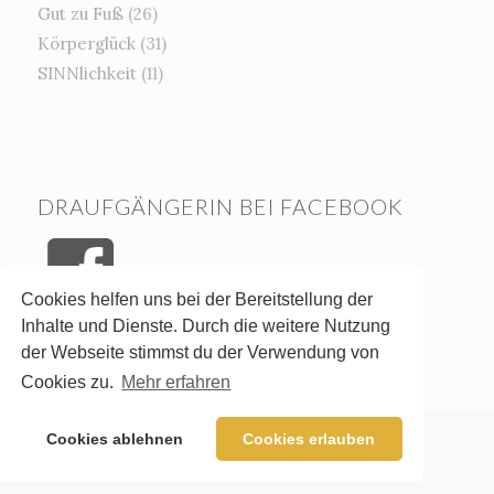
Gut zu Fuß
(26)
Körperglück
(31)
SINNlichkeit
(11)
DRAUFGÄNGERIN BEI FACEBOOK
Cookies helfen uns bei der Bereitstellung der
Inhalte und Dienste. Durch die weitere Nutzung
der Webseite stimmst du der Verwendung von
Cookies zu.
Mehr erfahren
Cookies ablehnen
Cookies erlauben
© Copyright - Birgit Faschinger-Reitsam - 2020
Impressum
Datenschutz
Unterstützt von KREATIV IM WEB