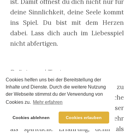
ist. Damit öffnest du dich nicht nur für
deine Sinnlichkeit, deine Seele kommt
ins Spiel. Du bist mit dem Herzen
dabei. Lass dich auch im Liebesspiel
nicht abfertigen.
Brüste und Tantra
Cookies helfen uns bei der Bereitstellung der
Lernen zu Genießen und sich tief zu
Inhalte und Dienste. Durch die weitere Nutzung
der Webseite stimmst du der Verwendung von
entspannen, das sind auch tantrische
Cookies zu.
Mehr erfahren
Empfehlungen. Aus dieser
Wissenschaft, die das Liebesspiel mehr
Cookies ablehnen
Cookies erlauben
als spirituelle Erfahrung, denn als