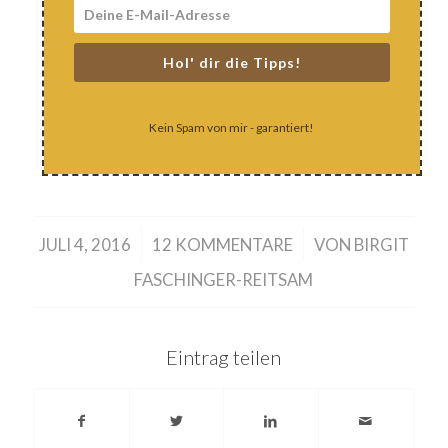
Hol' dir die Tipps!
Kein Spam von mir - garantiert!
/
/
JULI 4, 2016
12 KOMMENTARE
VON
BIRGIT
FASCHINGER-REITSAM
Eintrag teilen