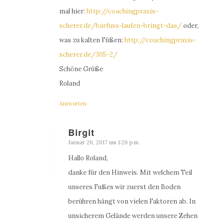
mal hier:
http://coachingpraxis-
scherer.de/barfuss-laufen-bringt-das/
oder,
was zu kalten Füßen:
http://coachingpraxis-
scherer.de/305-2/
Schöne Grüße
Roland
Antworten
Birgit
Januar 26, 2017 um 1:26 p.m.
sagte:
Hallo Roland,
danke für den Hinweis. Mit welchem Teil
unseres Fußes wir zuerst den Boden
berühren hängt von vielen Faktoren ab. In
unsicherem Gelände werden unsere Zehen