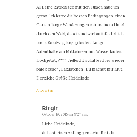
All Deine Ratschläge mit den Füßen habe ich
getan. Ich hatte die besten Bedingungen, einen
Garten, lange Wanderungen mit meinem Hund
durch den Wald, dabei sind wir barfuß, d. d. ich,
einen Sandweg lang gelaufen. Lange
Aufenthalte am Mittelmeer mit Wasserlaufen.
Doch jetzt, ???? Vielleicht schaffe ich es wieder
bald besser „Dazustehen“, Du machst mir Mut.
Herzliche Grüße Heidelinde
Antworten
Birgit
Oktober 19, 2015 um 9:27 a.m.
sagte:
Liebe Heidelinde,
du hast einen Anfang gemacht. Bist dir