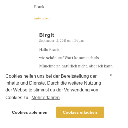
Frank
Antworten
Birgit
September 12, 2015 um 1:34 p.m.
sagte:
Hallo Frank,
wie schön! auf Watt komme ich als
Münchnerin natürlich nicht. Aber ich kann
mir das sehr gut vorstellen. Ich werde die
Cookies helfen uns bei der Bereitstellung der
Liste gleich noch ergänzen. Vielen Dank!
Inhalte und Dienste. Durch die weitere Nutzung
der Webseite stimmst du der Verwendung von
Alles Liebe
Cookies zu.
Mehr erfahren
Birgit
Antworten
Cookies ablehnen
Cookies erlauben