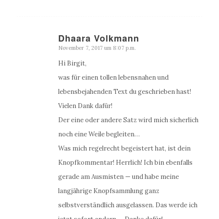
Dhaara Volkmann
November 7, 2017 um 8:07 p.m.
sagte:
Hi Birgit,
was für einen tollen lebensnahen und
lebensbejahenden Text du geschrieben hast!
Vielen Dank dafür!
Der eine oder andere Satz wird mich sicherlich
noch eine Weile begleiten…
Was mich regelrecht begeistert hat, ist dein
Knopfkommentar! Herrlich! Ich bin ebenfalls
gerade am Ausmisten — und habe meine
langjährige Knopfsammlung ganz
selbstverständlich ausgelassen. Das werde ich