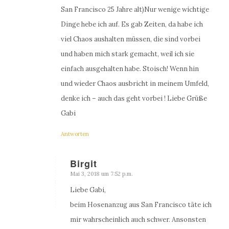
San Francisco 25 Jahre alt)Nur wenige wichtige
Dinge hebe ich auf. Es gab Zeiten, da habe ich
viel Chaos aushalten müssen, die sind vorbei
und haben mich stark gemacht, weil ich sie
einfach ausgehalten habe. Stoisch! Wenn hin
und wieder Chaos ausbricht in meinem Umfeld,
denke ich – auch das geht vorbei ! Liebe Grüße
Gabi
Antworten
Birgit
Mai 3, 2018 um 7:52 p.m.
sagte:
Liebe Gabi,
beim Hosenanzug aus San Francisco täte ich
mir wahrscheinlich auch schwer. Ansonsten