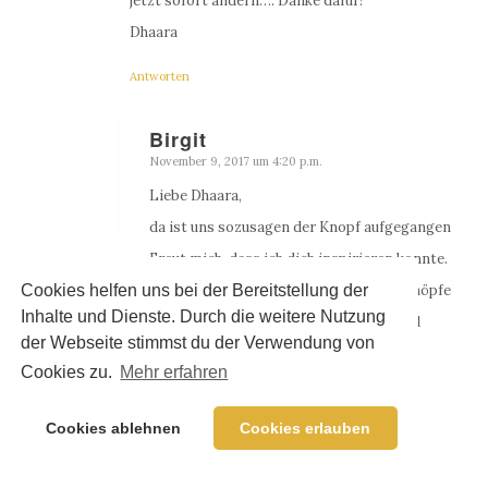
jetzt sofort andern…. Danke dafür!
Dhaara
Antworten
Birgit
November 9, 2017 um 4:20 p.m.
sagte:
Liebe Dhaara,
da ist uns sozusagen der Knopf aufgegangen
Freut mich, dass ich dich inspirieren konnte.
Cookies helfen uns bei der Bereitstellung der
Danke für das Wort „lebensbejahend“. Knöpfe
Inhalte und Dienste. Durch die weitere Nutzung
sammeln ist definitiv eher das Gegenteil
der Webseite stimmst du der Verwendung von
davon.
Cookies zu.
Mehr erfahren
Alles Liebe
Birgit
Cookies ablehnen
Cookies erlauben
Antworten